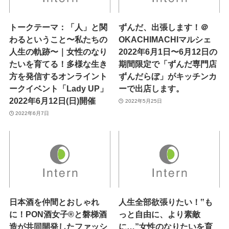
トークテーマ：「人」と関
ずんだ、出張します！＠
わるということ〜私たちの
OKACHIMACHIマルシェ
人生の軌跡〜｜女性のなり
2022年6月1日〜6月12日の
たいを育てる！多様な生き
期間限定で「ずんだ専門店
方を発信するオンライント
ずんだらぼ」がキッチンカ
ークイベント「Lady UP」
ーで出店します。
2022年6月12日(日)開催
2022年5月25日
2022年6月7日
日本酒を仲間とおしゃれ
人生全部欲張りたい！‟も
に！PON酒女子®と磐梯酒
っと自由に、より素敵
造が共同開発したファッシ
に…”女性のなりたいを育