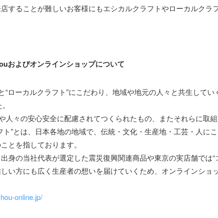
来店することが難しいお客様にもエシカルクラフトやローカルクラ
Chouおよびオンラインショップについて
ラフト”と“ローカルクラフト”にこだわり、地域や地元の人々と共生し
た。
境や人々の安心安全に配慮されてつくられたもの、またそれらに取
フト”とは、日本各地の地域で、伝統・文化・生産地・工芸・人に
のことを指しております。
出身の当社代表が選定した震災復興関連商品や東京の実店舗では“
難しい方にも広く生産者の想いを届けていくため、オンラインショ
hou-online.jp/