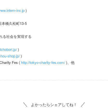
www.intern-inc.jp
)
日本橋久松町13-5
誇れる社会を実現する
8chobori.jp/
)
chou-shop.jp/
)
rity Fes (
http://tokyo-charity-fes.com/
)、他
よかったらシェアしてね！