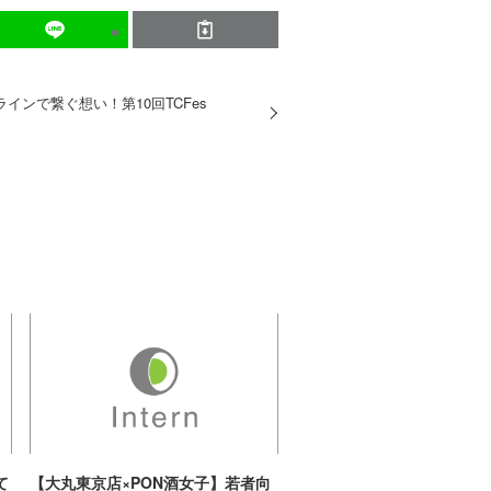
ンで繋ぐ想い！第10回TCFes
て
【大丸東京店×PON酒女子】若者向