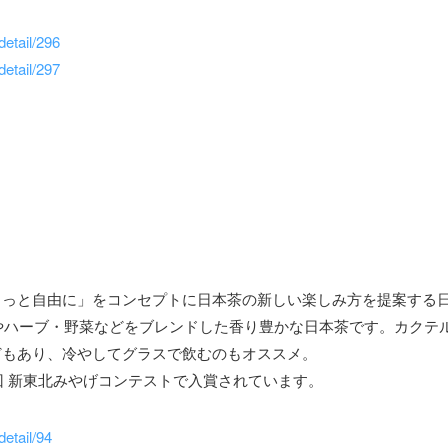
detail/296
detail/297
もっと自由に」をコンセプトに日本茶の新しい楽しみ方を提案する
ツやハーブ・野菜などをブレンドした香り豊かな日本茶です。カクテ
どもあり、冷やしてグラスで飲むのもオススメ。
四回 新東北みやげコンテストで入賞されています。
detail/94