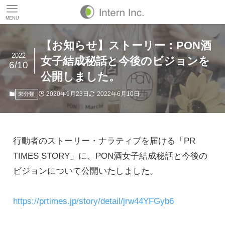
MENU
【お知らせ】ストーリー：PON酒
2022
女子結成秘話と今後のビジョンを
6/10
公開しました。
2020年9月23日
2022年6月10日
未分類
行動者のストーリー・ナラティブを届ける「PR 
TIMES STORY」に、PON酒女子結成秘話と今後の
ビジョンについて公開いたしました。

https://prtimes.jp/story/detail/jrw44YFGyb6