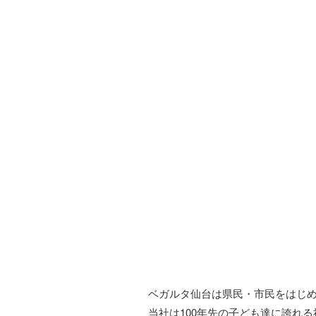
ベガルタ仙台は県民・市民をはじ
当社は100年先の子ども達に誇れ